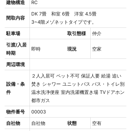
建物構造
RC
DK 7畳
和室 6畳
洋室 4.5畳
間取内容
3~4階メゾネットタイプです。
駐車場
取引態様
仲介
引渡/入居
即時
現況
空家
時期
周辺環境
２人入居可
ペット不可
保証人要
給湯
追い
設備・条
焚き
シャワー
ユニットバス
バス・トイレ別
件
温水洗浄便座
室内洗濯機置き場
TVドアホン
都市ガス
物件番号
00003
自社物
自社物
状態
空有