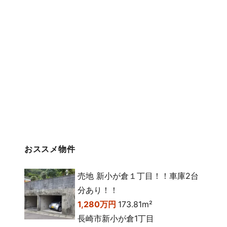
おススメ物件
売地 新小が倉１丁目！！車庫2台
分あり！！
1,280万円
173.81m²
長崎市新小が倉1丁目