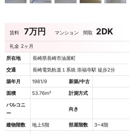
7万円
2DK
賃料
マンション
間取
礼金
2ヶ月
所在地
長崎県長崎市油屋町
交通
長崎電気軌道１系統 崇福寺駅 徒歩2分
築年月
1981/9
新築/中古
面積
53.76m²
計測方式
バルコニ
向き
ー
建物階数
地上5階
部屋階数
3~4階