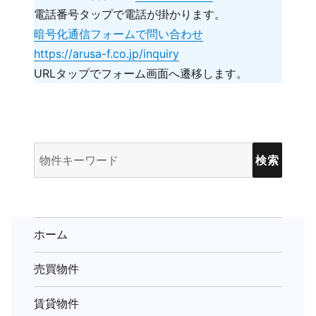
電話番号タップで電話が掛かります。
暗号化通信フォームで問い合わせ
https://arusa-f.co.jp/inquiry
URLタップでフォーム画面へ遷移します。
物
件
検
索
(キ
ホーム
ー
売買物件
ワ
ー
賃貸物件
ド)