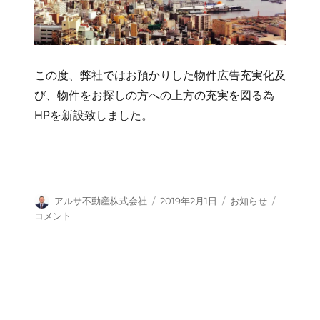
この度、弊社ではお預かりした物件広告充実化及
び、物件をお探しの方への上方の充実を図る為
HPを新設致しました。
投
投
タ
HP
アルサ不動産株式会社
2019年2月1日
お知らせ
稿
稿
グ
を
コメント
者
日:
新
設
致
し
ま
し