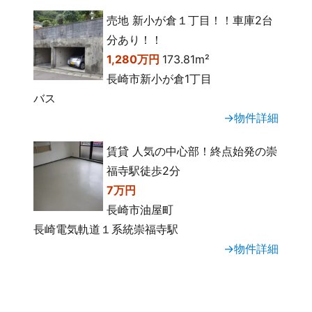
売地 新小が倉１丁目！！車庫2台
分あり！！
1,280万円
173.81m²
長崎市新小が倉1丁目
バス
→物件詳細
賃貸 人気の中心部！終点始発の崇
福寺駅徒歩2分
7万円
長崎市油屋町
長崎電気軌道１系統崇福寺駅
→物件詳細