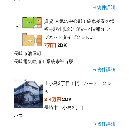
→物件詳細
賃貸 人気の中心部！終点始発の崇
福寺駅徒歩2分 3階～4階部分 メ
ゾネットタイプ２ＤＫ♪
7万円
2DK
長崎市油屋町
長崎電気軌道１系統崇福寺駅
→物件詳細
上小島2丁目！貸アパート！２Ｄ
Ｋ！
3.4万円
2DK
長崎市上小島2丁目
バス
→物件詳細