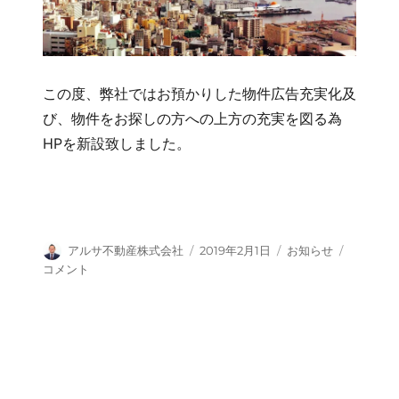
この度、弊社ではお預かりした物件広告充実化及
び、物件をお探しの方への上方の充実を図る為
HPを新設致しました。
投
投
タ
HP
アルサ不動産株式会社
2019年2月1日
お知らせ
稿
稿
グ
を
コメント
者
日:
新
設
致
し
ま
し