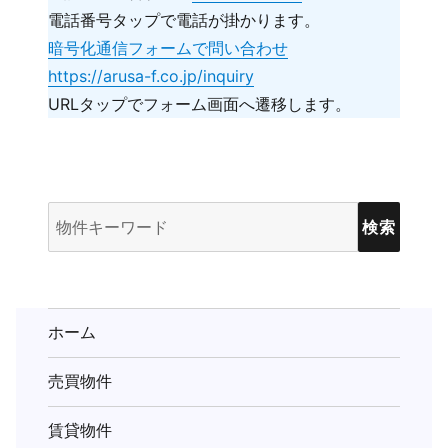
電話番号タップで電話が掛かります。
暗号化通信フォームで問い合わせ
https://arusa-f.co.jp/inquiry
URLタップでフォーム画面へ遷移します。
物
件
検
索
(キ
ホーム
ー
売買物件
ワ
ー
賃貸物件
ド)