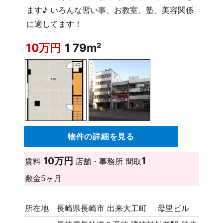
ます♪ いろんな習い事、お教室、塾、美容関係
に適してます！
10万円
1 79m²
物件の詳細を見る
10万円
1
賃料
店舗・事務所
間取
敷金
5ヶ月
所在地
長崎県長崎市 出来大工町 母里ビル