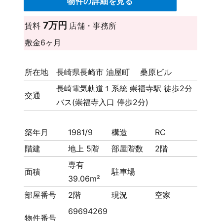
物件の詳細を見る
7万円
賃料
店舗・事務所
敷金
6ヶ月
所在地
長崎県長崎市 油屋町 桑原ビル
長崎電気軌道１系統 崇福寺駅 徒歩2分
交通
バス(崇福寺入口 停歩2分)
築年月
1981/9
構造
RC
階建
地上 5階
部屋階数
2階
専有
面積
駐車場
39.06m²
部屋番号
2階
現況
空家
69694269
物件番号