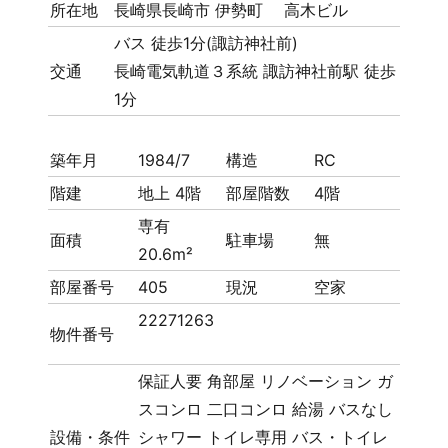
所在地
長崎県長崎市 伊勢町 高木ビル
バス 徒歩1分(諏訪神社前)
交通
長崎電気軌道３系統 諏訪神社前駅 徒歩
1分
築年月
1984/7
構造
RC
階建
地上 4階
部屋階数
4階
専有
面積
駐車場
無
20.6m²
部屋番号
405
現況
空家
22271263
物件番号
保証人要
角部屋
リノベーション
ガ
スコンロ
二口コンロ
給湯
バスなし
設備・条件
シャワー
トイレ専用
バス・トイレ