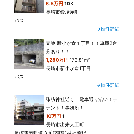
6.5万円
1DK
長崎市鍛冶屋町
バス
→物件詳細
売地 新小が倉１丁目！！車庫2台
分あり！！
1,280万円
173.81m²
長崎市新小が倉1丁目
バス
→物件詳細
諏訪神社近く！電車通り沿い！テ
ナント！事務所！
10万円
1
長崎市出来大工町
長崎電気軌道３系統諏訪神社前駅