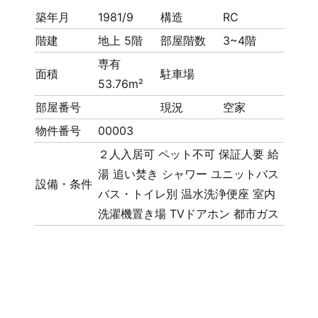
築年月
1981/9
構造
RC
階建
地上 5階
部屋階数
3~4階
専有
面積
駐車場
53.76m²
部屋番号
現況
空家
物件番号
00003
２人入居可
ペット不可
保証人要
給
湯
追い焚き
シャワー
ユニットバス
設備・条件
バス・トイレ別
温水洗浄便座
室内
洗濯機置き場
TVドアホン
都市ガス