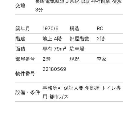
長崎電気軌道３系統 諏訪神社前駅 徒歩
交通
3分
築年月
1970/6
構造
RC
階建
地上 4階
部屋階数
2階
面積
専有 79m²
駐車場
部屋番号
2階
現況
空家
22180569
物件番号
事務所可
保証人要
角部屋
トイレ専
設備・条件
用
都市ガス