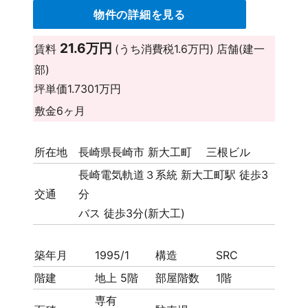
物件の詳細を見る
21.6万円
賃料
(うち消費税1.6万円)
店舗(建一
部)
坪単価
1.7301万円
敷金
6ヶ月
所在地
長崎県長崎市 新大工町 三根ビル
長崎電気軌道３系統 新大工町駅 徒歩3
交通
分
バス 徒歩3分(新大工)
築年月
1995/1
構造
SRC
階建
地上 5階
部屋階数
1階
専有