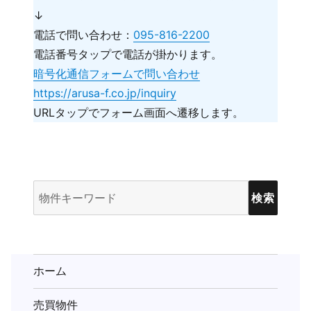
↓
電話で問い合わせ：
095-816-2200
電話番号タップで電話が掛かります。
暗号化通信フォームで問い合わせ
https://arusa-f.co.jp/inquiry
URLタップでフォーム画面へ遷移します。
物
件
検
索
(キ
ホーム
ー
売買物件
ワ