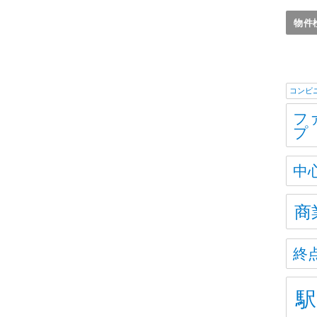
コンビ
フ
プ
中
商
終
駅