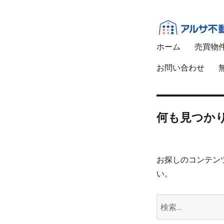
あなたの不動産価値を
ホーム
売買物
アルサ不
お問い合わせ
何も見つか
お探しのコンテン
い。
検
索: