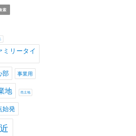
ニ
ァミリータイ
心部
事業用
業地
売土地
点始発
近