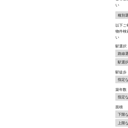
い
ド)
以下ご
物件検
い
駅選択
駅徒歩
築年数
面積