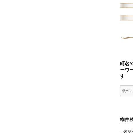
町名
ーワ
す
物
件
検
索
(キ
物件
ー
ワ
ご希望
ー