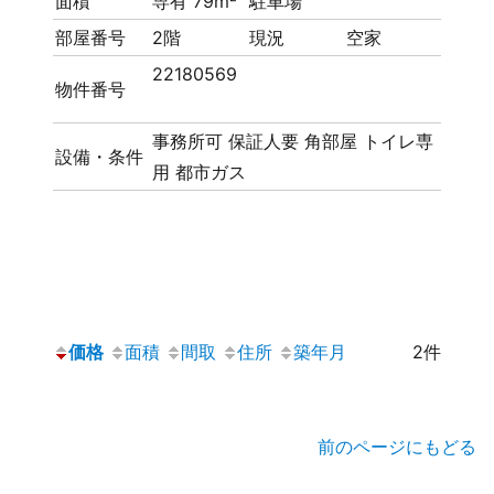
面積
専有 79m²
駐車場
部屋番号
2階
現況
空家
22180569
物件番号
事務所可
保証人要
角部屋
トイレ専
設備・条件
用
都市ガス
価格
面積
間取
住所
築年月
2件
前のページにもどる