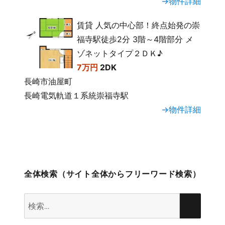
→物件詳細
賃貸 人気の中心部！終点始発の崇
福寺駅徒歩2分 3階～4階部分 メ
ゾネットタイプ２ＤＫ♪
7万円
2DK
長崎市油屋町
長崎電気軌道１系統崇福寺駅
→物件詳細
全体検索（サイト全体からフリーワード検索）
検
検
索:
索