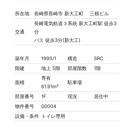
所在地
長崎県長崎市 新大工町 三根ビル
長崎電気軌道３系統 新大工町駅 徒歩3
交通
分
バス 徒歩3分(新大工)
築年月
1995/1
構造
SRC
階建
地上 5階
部屋階数
1階
専有
面積
駐車場
61.91m²
部屋番号
1F
現況
居住中
物件番号
00004
設備・条件
トイレ専用