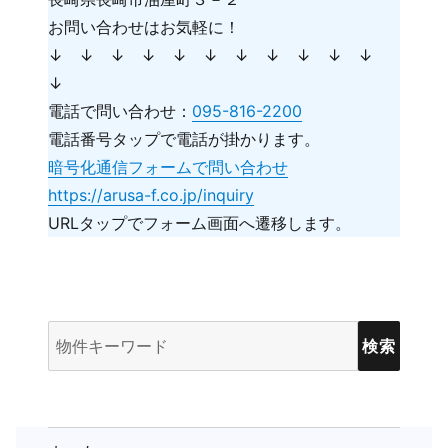
お問い合わせはお気軽に！
↓ ↓ ↓ ↓ ↓ ↓ ↓ ↓ ↓ ↓ ↓
↓
電話で問い合わせ：
095-816-2200
電話番号タップで電話が掛かります。
暗号化通信フォームで問い合わせ
https://arusa-f.co.jp/inquiry
URLタップでフォーム画面へ遷移します。
物
件
検
索
(キ