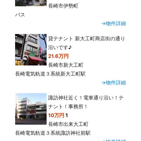
長崎市伊勢町
バス
→物件詳細
貸テナント 新大工町商店街の通り
沿いです♪
21.6万円
長崎市新大工町
長崎電気軌道３系統新大工町駅
→物件詳細
諏訪神社近く！電車通り沿い！テ
ナント！事務所！
10万円
1
長崎市出来大工町
長崎電気軌道３系統諏訪神社前駅