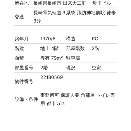
所在地
長崎県長崎市 出来大工町 母里ビル
長崎電気軌道３系統 諏訪神社前駅 徒歩
交通
3分
築年月
1970/6
構造
RC
階建
地上 4階
部屋階数
2階
面積
専有 79m²
駐車場
部屋番号
2階
現況
空家
22180569
物件番号
事務所可
保証人要
角部屋
トイレ専
設備・条件
用
都市ガス