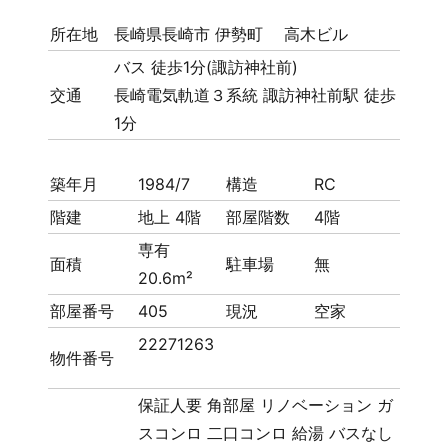
所在地
長崎県長崎市 伊勢町 高木ビル
バス 徒歩1分(諏訪神社前)
交通
長崎電気軌道３系統 諏訪神社前駅 徒歩
1分
築年月
1984/7
構造
RC
階建
地上 4階
部屋階数
4階
専有
面積
駐車場
無
20.6m²
部屋番号
405
現況
空家
22271263
物件番号
保証人要
角部屋
リノベーション
ガ
スコンロ
二口コンロ
給湯
バスなし