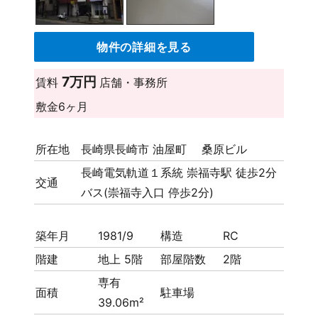
物件の詳細を見る
7万円
賃料
店舗・事務所
敷金
6ヶ月
所在地
長崎県長崎市 油屋町 桑原ビル
長崎電気軌道１系統 崇福寺駅 徒歩2分
交通
バス(崇福寺入口 停歩2分)
築年月
1981/9
構造
RC
階建
地上 5階
部屋階数
2階
専有
面積
駐車場
39.06m²