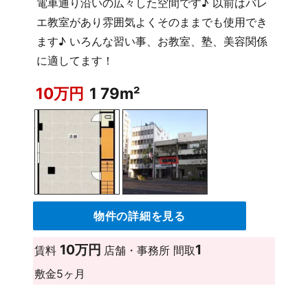
電車通り沿いの広々した空間です♪ 以前はバレ
エ教室があり雰囲気よくそのままでも使用でき
ます♪ いろんな習い事、お教室、塾、美容関係
に適してます！
10万円
1 79m²
物件の詳細を見る
10万円
1
賃料
店舗・事務所
間取
敷金
5ヶ月