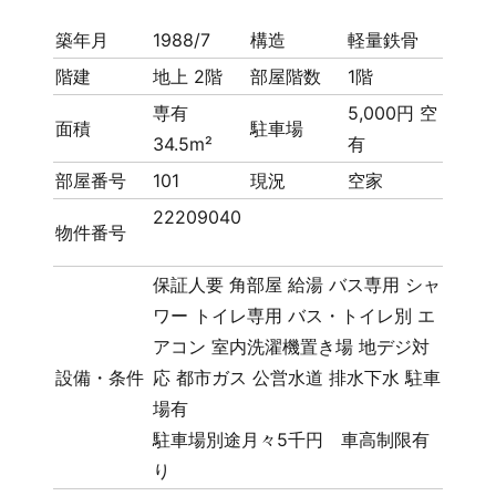
築年月
1988/7
構造
軽量鉄骨
階建
地上 2階
部屋階数
1階
専有
5,000円 空
面積
駐車場
34.5m²
有
部屋番号
101
現況
空家
22209040
物件番号
保証人要
角部屋
給湯
バス専用
シャ
ワー
トイレ専用
バス・トイレ別
エ
アコン
室内洗濯機置き場
地デジ対
設備・条件
応
都市ガス
公営水道
排水下水
駐車
場有
駐車場別途月々5千円 車高制限有
り