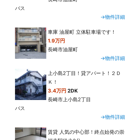
バス
→物件詳細
車庫 油屋町 立体駐車場です！
1.9万円
長崎市油屋町
→物件詳細
上小島2丁目！貸アパート！２Ｄ
Ｋ！
3.4万円
2DK
長崎市上小島2丁目
バス
→物件詳細
賃貸 人気の中心部！終点始発の崇