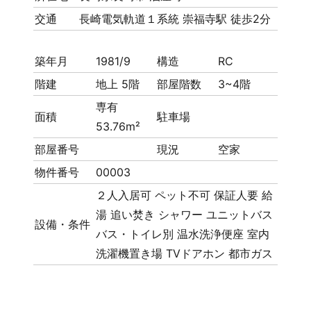
交通
長崎電気軌道１系統 崇福寺駅 徒歩2分
築年月
1981/9
構造
RC
階建
地上 5階
部屋階数
3~4階
専有
面積
駐車場
53.76m²
部屋番号
現況
空家
物件番号
00003
２人入居可
ペット不可
保証人要
給
湯
追い焚き
シャワー
ユニットバス
設備・条件
バス・トイレ別
温水洗浄便座
室内
洗濯機置き場
TVドアホン
都市ガス