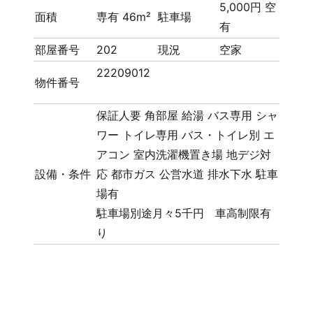
5,000円 空
面積
専有 46m²
駐車場
有
部屋番号
202
現況
空家
22209012
物件番号
保証人要
角部屋
給湯
バス専用
シャ
ワー
トイレ専用
バス・トイレ別
エ
アコン
室内洗濯機置き場
地デジ対
設備・条件
応
都市ガス
公営水道
排水下水
駐車
場有
駐車場別途月々5千円 車高制限有
り