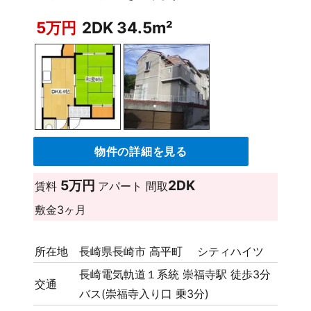
5万円
2DK 34.5m²
物件の詳細を見る
5万円
2DK
賃料
アパート
間取
敷金
3ヶ月
所在地
長崎県長崎市 高平町 シティハイツ
長崎電気軌道１系統 崇福寺駅 徒歩3分
交通
バス(崇福寺入り口 乗3分)