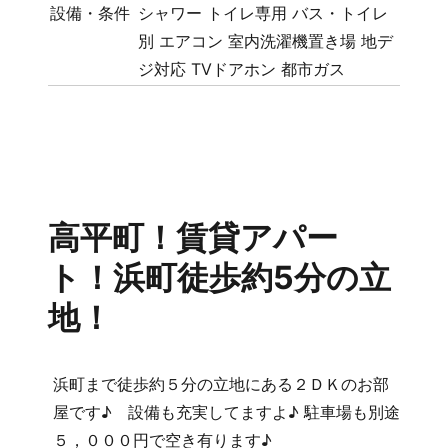
設備・条件
シャワー
トイレ専用
バス・トイレ
別
エアコン
室内洗濯機置き場
地デ
ジ対応
TVドアホン
都市ガス
高平町！賃貸アパー
ト！浜町徒歩約5分の立
地！
浜町まで徒歩約５分の立地にある２ＤＫのお部
屋です♪ 設備も充実してますよ♪ 駐車場も別途
５，０００円で空き有ります♪