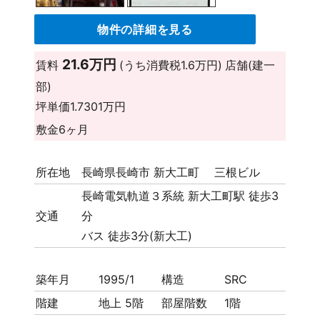
物件の詳細を見る
21.6万円
賃料
(うち消費税1.6万円)
店舗(建一
部)
坪単価
1.7301万円
敷金
6ヶ月
所在地
長崎県長崎市 新大工町 三根ビル
長崎電気軌道３系統 新大工町駅 徒歩3
交通
分
バス 徒歩3分(新大工)
築年月
1995/1
構造
SRC
階建
地上 5階
部屋階数
1階