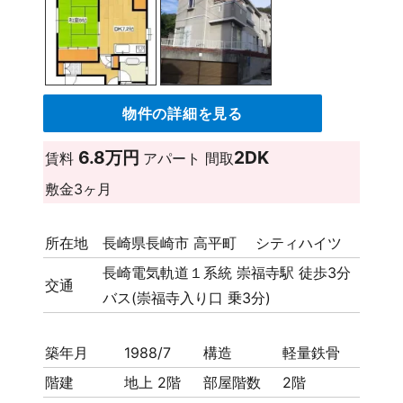
物件の詳細を見る
6.8万円
2DK
賃料
アパート
間取
敷金
3ヶ月
所在地
長崎県長崎市 高平町 シティハイツ
長崎電気軌道１系統 崇福寺駅 徒歩3分
交通
バス(崇福寺入り口 乗3分)
築年月
1988/7
構造
軽量鉄骨
階建
地上 2階
部屋階数
2階