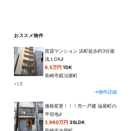
おススメ物件
賃貸マンション 浜町徒歩約3分築
浅１DK♪
6.5万円
1DK
長崎市鍛冶屋町
バス
→物件詳細
価格変更！！！売一戸建 油屋町の
平坦地♪
2,980万円
3SLDK
長崎市油屋町