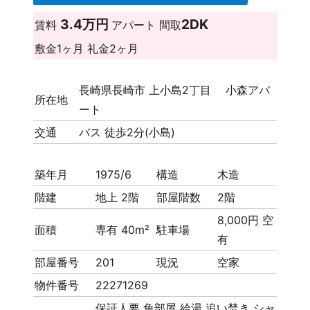
3.4万円
2DK
賃料
アパート
間取
敷金
1ヶ月
礼金
2ヶ月
長崎県長崎市 上小島2丁目 小森アパ
所在地
ート
交通
バス 徒歩2分(小島)
築年月
1975/6
構造
木造
階建
地上 2階
部屋階数
2階
8,000円 空
面積
専有 40m²
駐車場
有
部屋番号
201
現況
空家
物件番号
22271269
保証人要
角部屋
給湯
追い焚き
シャ