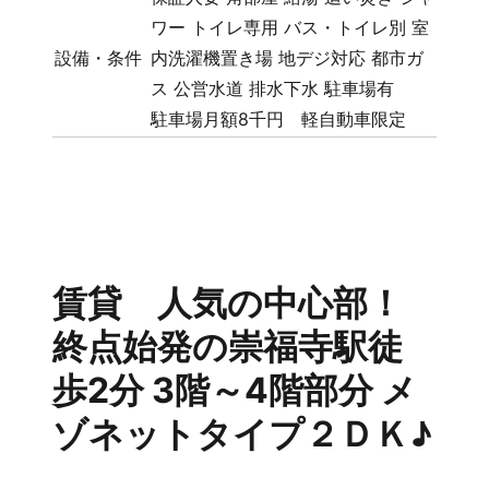
ワー
トイレ専用
バス・トイレ別
室
設備・条件
内洗濯機置き場
地デジ対応
都市ガ
ス
公営水道
排水下水
駐車場有
駐車場月額8千円 軽自動車限定
賃貸 人気の中心部！
終点始発の崇福寺駅徒
歩2分 3階～4階部分 メ
ゾネットタイプ２ＤＫ♪