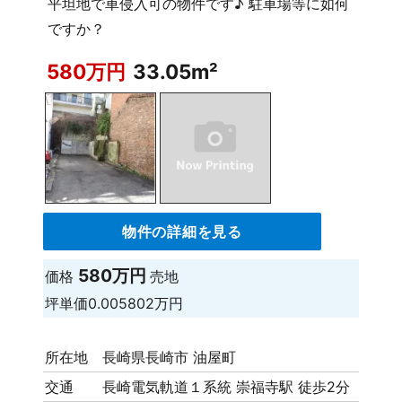
平坦地で車侵入可の物件です♪ 駐車場等に如何
ですか？
580万円
33.05m²
物件の詳細を見る
580万円
価格
売地
坪単価
0.005802万円
所在地
長崎県長崎市 油屋町
交通
長崎電気軌道１系統 崇福寺駅 徒歩2分