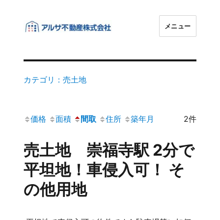
メニュー
アルサ不動産株式会社
カテゴリ：売土地
価格
面積
間取
住所
築年月
2件
売土地 崇福寺駅 2分で
平坦地！車侵入可！ そ
の他用地