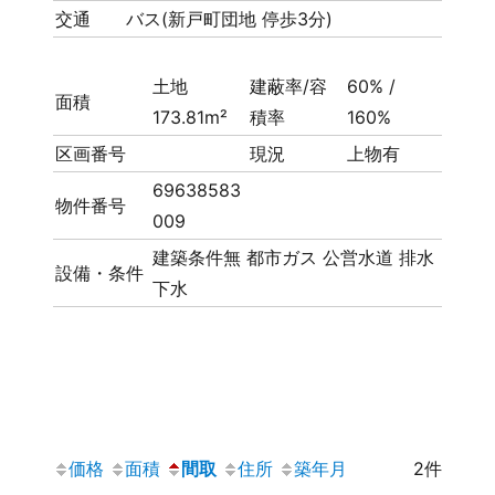
交通
バス(新戸町団地 停歩3分)
土地
建蔽率/容
60% /
面積
173.81m²
積率
160%
区画番号
現況
上物有
69638583
物件番号
009
建築条件無
都市ガス
公営水道
排水
設備・条件
下水
価格
面積
間取
住所
築年月
2件